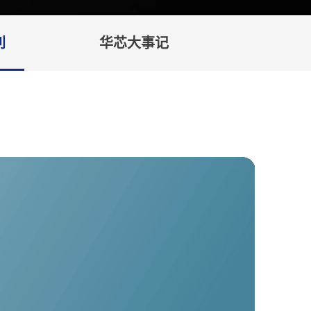
利
华芯大事记