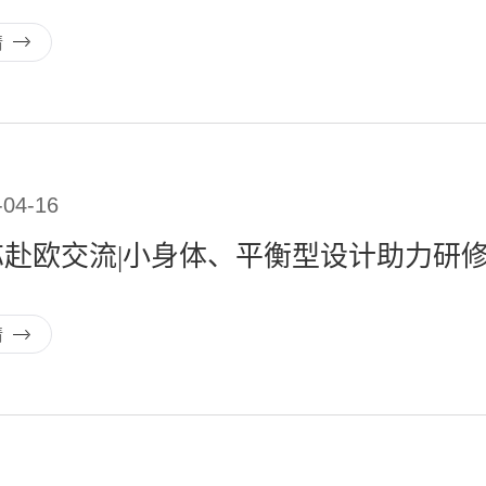
情
-04-16
芯赴欧交流|小身体、平衡型设计助力研
情