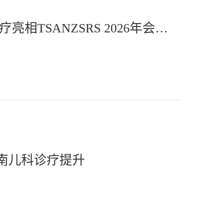
聚焦全生命周期 共探肺部微创诊疗 | 华芯医疗亮相TSANZSRS 2026年会活动
越南儿科诊疗提升