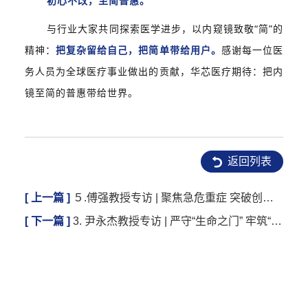
初心不改，至简普惠。
与行业大家共同探索医学进步，
以内窥镜致敬“简”的
精神：
把复杂留给自己，把简单带给用户。
感谢每一位医
务人员为全球医疗事业做出的贡献，华芯医疗期待：把内
镜至简的普惠带给世界。
返回列表
[ 上一篇 ]
５.傅强教授专访 | 聚焦急危重症 突破创新未来
[ 下一篇 ]
3. 尹永杰教授专访 | 严守“生命之门” 牢筑“终极防线”