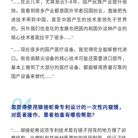
“……
在近几年，尤其是近5-8年，国产民族产业提升很
快。我看到很多产业都是国外学者回国创业，直接把先
进技术带到中国，甚至中国产生的技术是领先于世界
的。另外我们信息化的发展也把国内和国外这种产业的
核心技术差距拉平了很多……
”
“……
现在很多的国产医疗设备，我觉得完全能够替代进
口。有些高精尖设备的
核心技术
可能还需要进口部件，
基本上做到了大部分的医疗设备，都能够用质量可靠的
国产设备来替代……”
Q4
您觉得使用铆接蛇骨
专利设计
的一次性内窥镜，
对医者操作、患者检查有哪些帮助？
“……
铆接蛇骨这项
专利
技术是在镜子拐弯的地方做了卯
榫结构，比塑料和其他材质更加的坚固耐用，保证了结